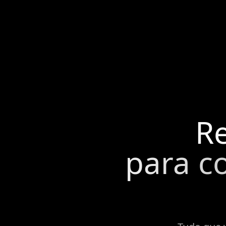
R
para c