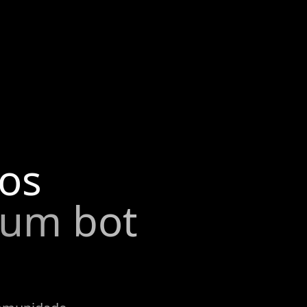
os
 um bot