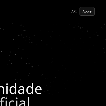
API
Apoie
nidade
icial