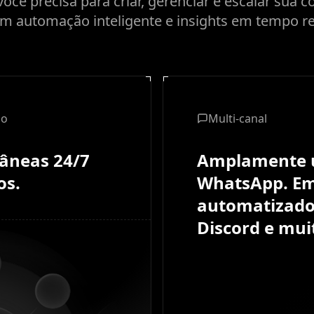
ocê precisa para criar, gerenciar e escalar sua
m automação inteligente e insights em tempo re
do
Multi-canal
tâneas 24/7
Amplamente u
os.
WhatsApp. Em
automatizado
Discord e mui