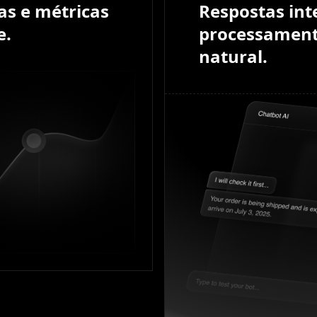
as e métricas
Respostas int
e.
processament
natural.