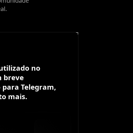
 comunidade
al.
tilizado no
 breve
 para Telegram,
to mais.