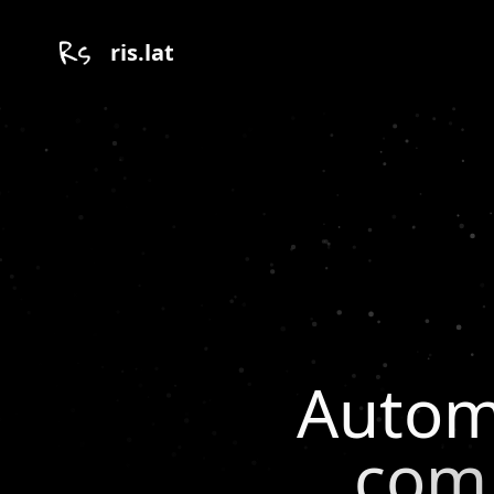
ris.lat
Autom
com 